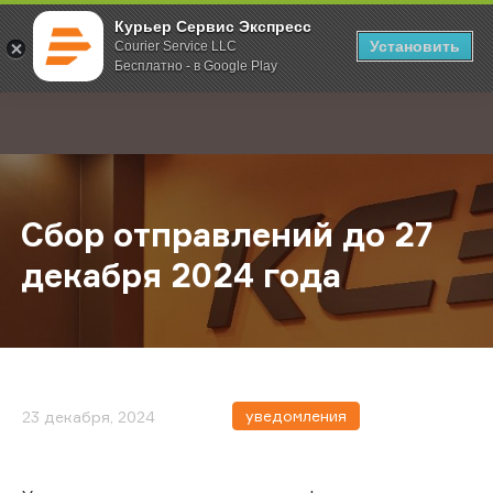
Курьер Сервис Экспресс
Установить
Courier Service LLC
Бесплатно - в Google Play
Главная
О компании
Новости
Сбор отправлений до 27 декабря 
;
Сбор отправлений до 27
декабря 2024 года
уведомления
23 декабря, 2024