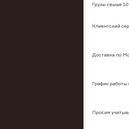
Грузы свыше 10 к
Клиентский серв
Доставка по Мо
График работы 
Просим учитыв