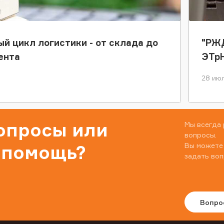
ый цикл логистики - от склада до
"РЖД
ента
ЭТр
28 июл
вопросы или
Мы всегда 
вопросы.
Вы можете
 помощь?
задать воп
Вопро