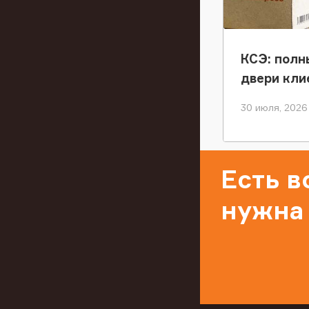
КСЭ: полн
двери кли
30 июля, 2026
Есть 
нужна