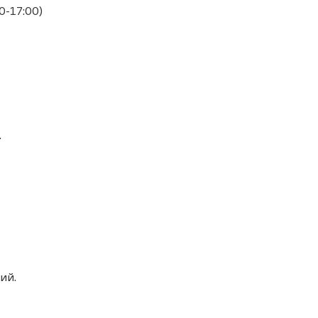
0-17:00)
.
ий.