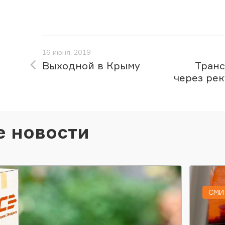
16 июня, 2019
Выходной в Крыму
Тран
через ре
е новости
СМИ 