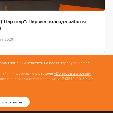
-Партнер": Первые полгода работы
Н
я, 2026
рады помочь и ответить на все интересующие вас
 найти информацию в разделе
«Вопросы и ответы»
,
рос в онлайн-чате или позвонить
+7 (3512) 10-39-49
сы и ответы