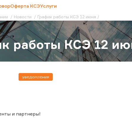
овор
Оферта КСЭ
Услуги
ании
Новости
График работы КСЭ 12 июня
к работы КСЭ 12 ию
уведомления
енты и партнеры!