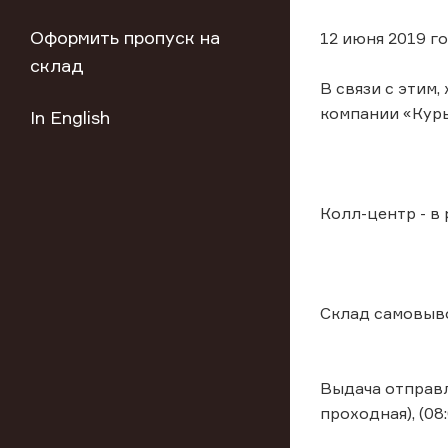
Оформить пропуск на
12 июня 2019 г
склад
В связи с этим
компании «Курь
In English
Колл-центр - в
Склад самовыво
Выдача отправле
проходная), (08: