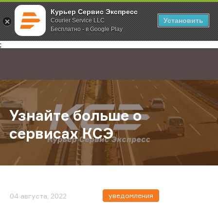
Курьер Сервис Экспресс
Установить
Courier Service LLC
Бесплатно - в Google Play
Главная
О компании
Новости
Узнайте больше о сервисах КСЭ
;
Узнайте больше о
сервисах КСЭ
уведомления
04 августа, 2022