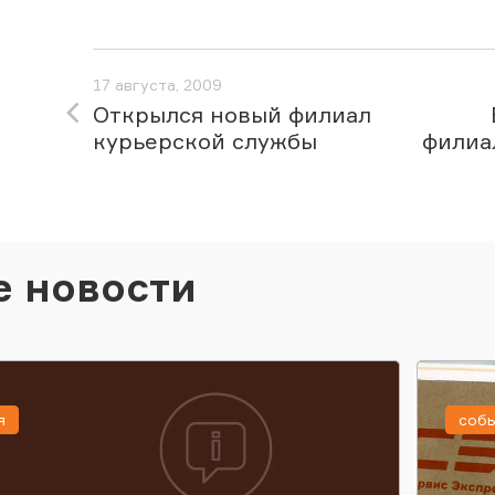
17 августа, 2009
Открылся новый филиал
курьерской службы
филиа
е новости
я
соб