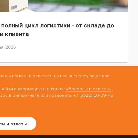
 полный цикл логистики - от склада до
и клиента
я, 2026
рады помочь и ответить на все интересующие вас
 найти информацию в разделе
«Вопросы и ответы»
,
рос в онлайн-чате или позвонить
+7 (3512) 10-39-49
сы и ответы