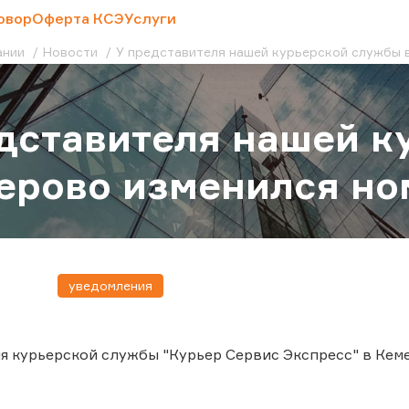
овор
Оферта КСЭ
Услуги
ании
Новости
У представителя нашей курьерской службы в
дставителя нашей к
ерово изменился ном
уведомления
я курьерской службы "Курьер Сервис Экспресс" в Кеме