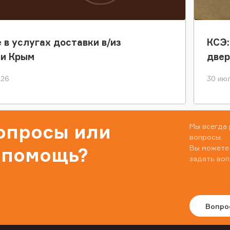
 в услугах доставки в/из
КСЭ:
ки Крым
двер
026
30 июл
вопросы или
Мы всегда 
вопросы.
Вы можете
 помощь?
задать воп
Вопро