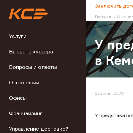
;
Заключить дог
Главная
О комп
Услуги
У пре
Вызвать курьера
в Кем
Вопросы и ответы
О компании
22 июля, 2009
Офисы
Франчайзинг
У представител
Управление доставкой