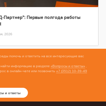
-Партнер": Первые полгода работы
Н
я, 2026
рады помочь и ответить на все интересующие вас
 найти информацию в разделе
«Вопросы и ответы»
,
рос в онлайн-чате или позвонить
+7 (3512) 10-39-49
сы и ответы