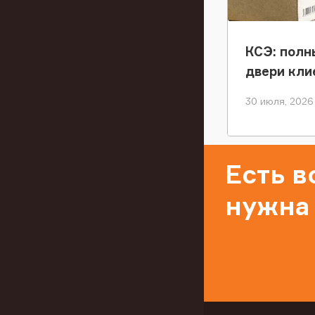
КСЭ: полн
двери кли
30 июля, 2026
Есть 
нужна