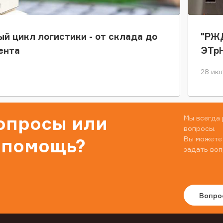
ый цикл логистики - от склада до
"РЖД
ента
ЭТр
28 июл
вопросы или
Мы всегда 
вопросы.
Вы можете
 помощь?
задать воп
Вопро