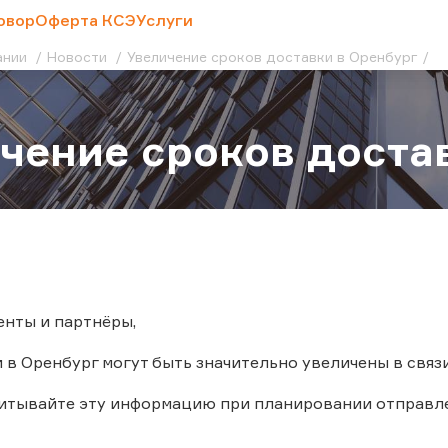
овор
Оферта КСЭ
Услуги
ании
Новости
Увеличение сроков доставки в Оренбург
чение сроков доста
нты и партнёры,
 в Оренбург могут быть значительно увеличены в связ
читывайте эту информацию при планировании отправл