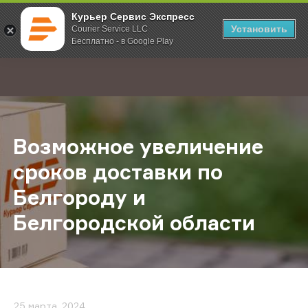
Курьер Сервис Экспресс
Установить
Courier Service LLC
Бесплатно - в Google Play
Главная
О компании
Новости
Возможное увеличение сроков до
;
Возможное увеличение
сроков доставки по
Белгороду и
Белгородской области
25 марта, 2024