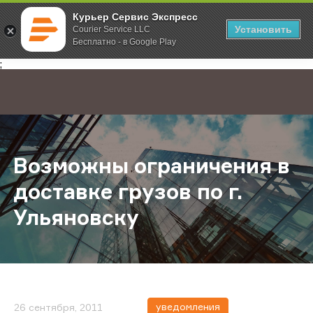
Курьер Сервис Экспресс
Установить
Courier Service LLC
Бесплатно - в Google Play
Главная
О компании
Новости
Возможны ограничения в доставке
;
Возможны ограничения в
доставке грузов по г.
Ульяновску
уведомления
26 сентября, 2011