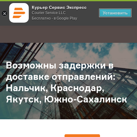
Курьер Сервис Экспресс
Установить
Courier Service LLC
Бесплатно - в Google Play
Главная
О компании
Новости
Возможны задержки в доставке от
;
Возможны задержки в
доставке отправлений:
Нальчик, Краснодар,
Якутск, Южно-Сахалинск