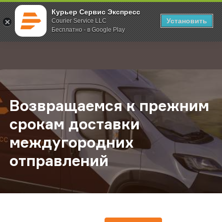
Курьер Сервис Экспресс
Установить
Courier Service LLC
Бесплатно - в Google Play
Главная
О компании
Новости
Возвращаемся к прежним срокам 
;
Возвращаемся к прежним
срокам доставки
междугородних
отправлений