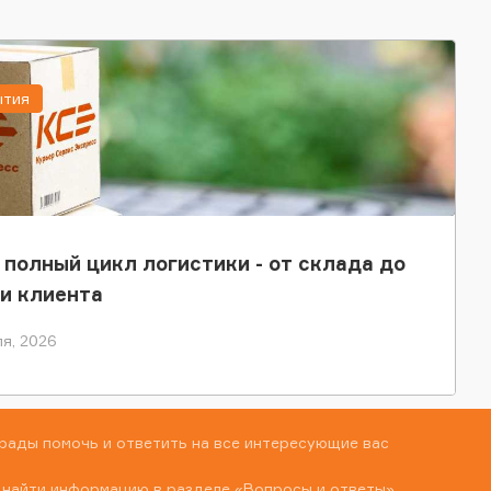
ытия
 полный цикл логистики - от склада до
и клиента
я, 2026
рады помочь и ответить на все интересующие вас
 найти информацию в разделе
«Вопросы и ответы»
,