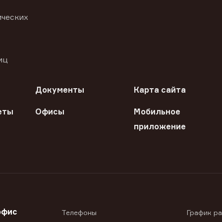
ических
иц
Документы
Карта сайта
еты
Офисы
Мобильное
приложение
офис
Телефоны
График р