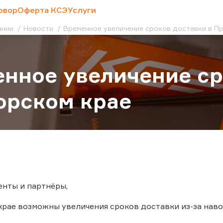
овор
Оферта КСЭ
Услуги
ании
Новости
Временное увеличение сроков доставки в П
нное увеличение ср
орском крае
нты и партнёры,
рае возможны увеличения сроков доставки из-за наво