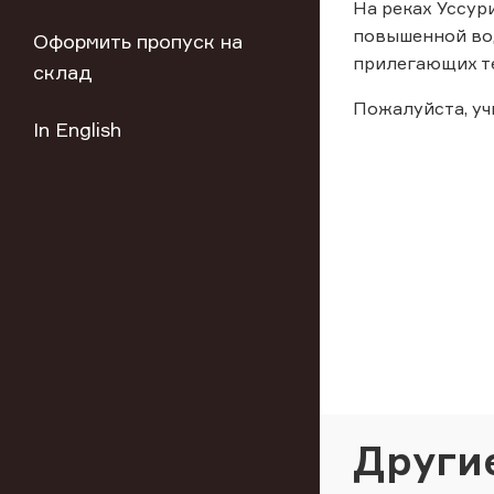
На реках Уссур
повышенной во
Оформить пропуск на
прилегающих т
склад
Пожалуйста, у
In English
Други