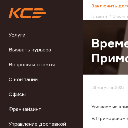
;
Заключить дог
Главная
О комп
Услуги
Време
Вызвать курьера
Прим
Вопросы и ответы
О компании
29 августа, 2023
Офисы
Уважаемые клие
Франчайзинг
В Приморском к
Управление доставкой