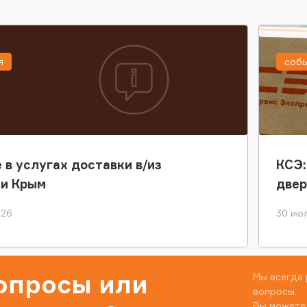
я
соб
 в услугах доставки в/из
КСЭ:
ки Крым
двер
026
30 июл
вопросы или
Мы всегда 
вопросы.
Вы можете