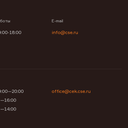
аботы
E-mail
9:00-18:00
info@cse.ru
09:00—20:00
office@cek.cse.ru
00—16:00
00—14:00