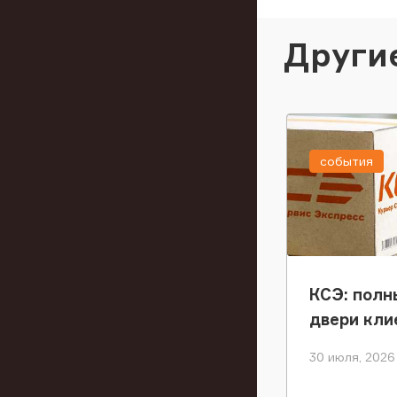
Други
события
КСЭ: полн
двери кли
30 июля, 2026