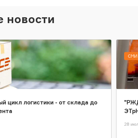
е новости
СМИ 
ый цикл логистики - от склада до
"РЖД
ента
ЭТр
28 июл