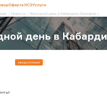
овор
Оферта КСЭ
Услуги
ании
Новости
Выходной день в Кабардино-Балкарии
ной день в Кабард
уведомления
енты!