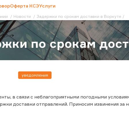
овор
Оферта КСЭ
Услуги
ании
Новости
Задержки по срокам доставки в Воркуте
жки по срокам дост
уведомления
нты, в связи с неблагоприятными погодными условиям
жки доставки отправлений. Приносим извинения за н