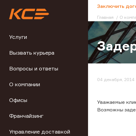
;
Заключить дог
Главная
О комп
Услуги
Задер
Вызвать курьера
Вопросы и ответы
04 декабря, 2014
О компании
Офисы
Уважаемые клие
Возможны задер
Франчайзинг
Управление доставкой