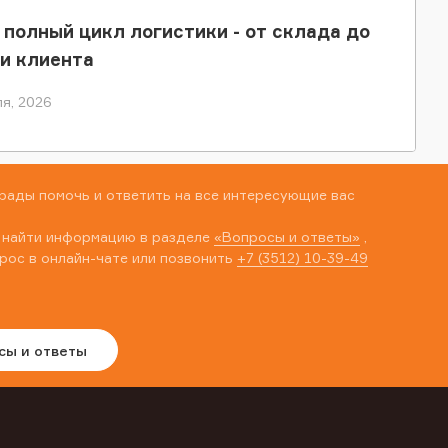
 полный цикл логистики - от склада до
и клиента
я, 2026
рады помочь и ответить на все интересующие вас
 найти информацию в разделе
«Вопросы и ответы»
,
рос в онлайн-чате или позвонить
+7 (3512) 10-39-49
сы и ответы