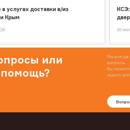
 в услугах доставки в/из
КСЭ:
ки Крым
двер
026
30 июл
вопросы или
Мы всегда 
вопросы.
Вы можете
 помощь?
задать воп
Вопро