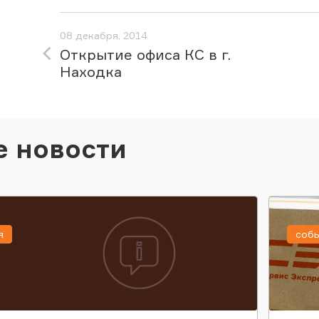
08 декабря, 2014
Открытие офиса КС в г.
Находка
е новости
я
соб