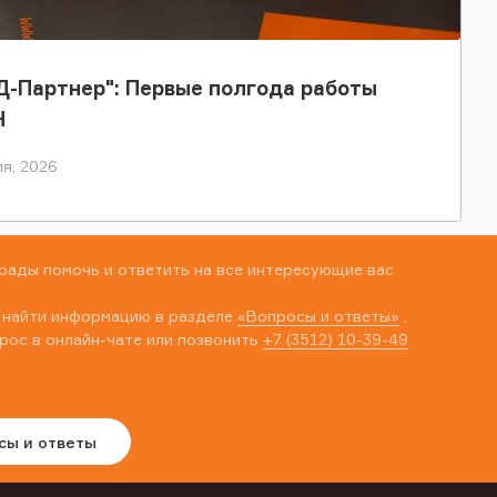
-Партнер": Первые полгода работы
Н
я, 2026
рады помочь и ответить на все интересующие вас
 найти информацию в разделе
«Вопросы и ответы»
,
рос в онлайн-чате или позвонить
+7 (3512) 10-39-49
сы и ответы