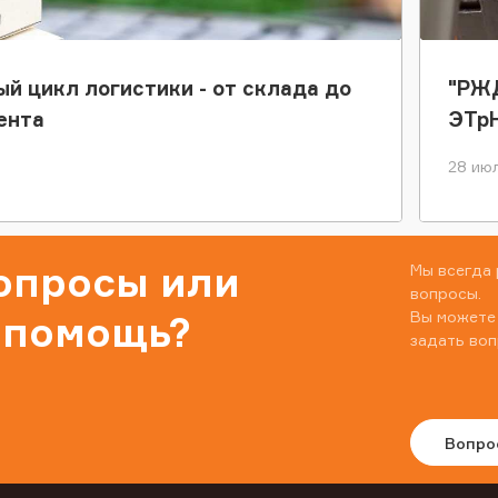
ый цикл логистики - от склада до
"РЖД
ента
ЭТр
28 июл
вопросы или
Мы всегда 
вопросы.
Вы можете
 помощь?
задать воп
Вопро