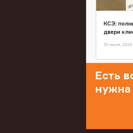
КСЭ: полн
двери кли
30 июля, 2026
Есть 
нужна