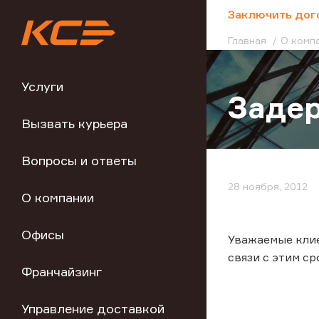
;
Заключить дог
Главная
О комп
Услуги
Задер
Вызвать курьера
Вопросы и ответы
28 ноября, 2012
О компании
Офисы
Уважаемые клие
связи с этим с
Франчайзинг
Управление доставкой