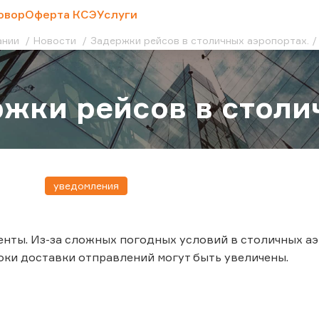
овор
Оферта КСЭ
Услуги
ании
Новости
Задержки рейсов в столичных аэропортах.
жки рейсов в столи
уведомления
нты. Из-за сложных погодных условий в столичных а
роки доставки отправлений могут быть увеличены.