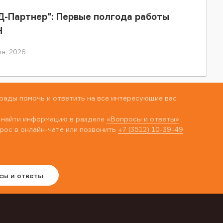
-Партнер": Первые полгода работы
Н
я, 2026
рады помочь и ответить на все интересующие вас
 найти информацию в разделе
«Вопросы и ответы»
,
рос в онлайн-чате или позвонить
+7 (3512) 10-39-49
сы и ответы