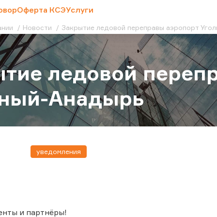
овор
Оферта КСЭ
Услуги
ании
Новости
Закрытие ледовой переправы аэропорт Уго
тие ледовой переп
ьный-Анадырь
уведомления
енты и партнёры!