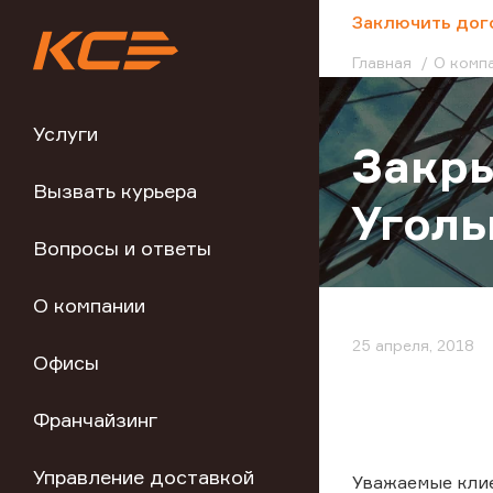
;
Заключить дог
Главная
О комп
Услуги
Закры
Вызвать курьера
Угол
Вопросы и ответы
О компании
25 апреля, 2018
Офисы
Франчайзинг
Управление доставкой
Уважаемые кли