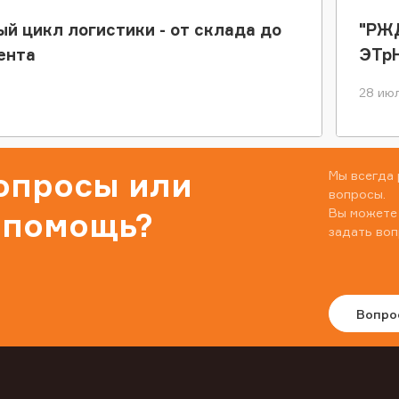
ый цикл логистики - от склада до
"РЖД
ента
ЭТр
28 июл
вопросы или
Мы всегда 
вопросы.
Вы можете
 помощь?
задать воп
Вопро