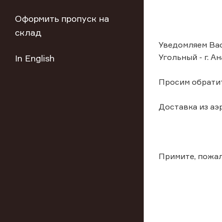
Оформить пропуск на
склад
Уведомляем Вас
Угольный - г. А
In English
Просим обратит
Доставка из аэ
Примите, пожал