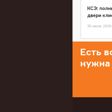
КСЭ: полн
двери кли
30 июля, 2026
Есть 
нужна