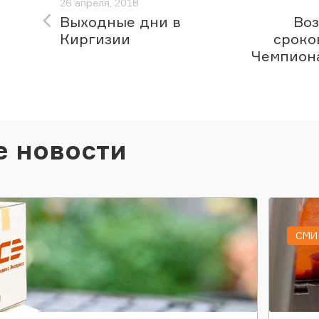
26 апреля, 2018
Выходные дни в
Во
Киргизии
сроко
Чемпиона
е новости
СМИ 