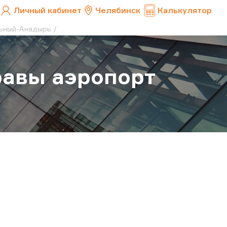
Личный кабинет
Челябинск
Калькулятор
льный-Анадырь
равы аэропорт