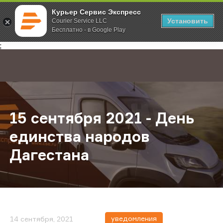
Курьер Сервис Экспресс
Установить
Courier Service LLC
Бесплатно - в Google Play
Главная
О компании
Новости
15 сентября 2021 - День единства
;
15 сентября 2021 - День
единства народов
Дагестана
уведомления
14 сентября, 2021