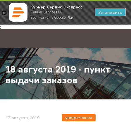
Курьер Сервис Экспресс
Установить
Courier Service LLC
Бесплатно - в Google Play
Главная
О компании
Новости
18 августа 2019 - пункт выдачи за
;
18 августа 2019 - пункт
выдачи заказов
уведомления
13 августа, 2019