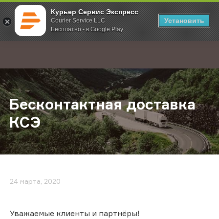
Курьер Сервис Экспресс
Установить
Courier Service LLC
Бесплатно - в Google Play
Главная
О компании
Новости
Бесконтактная доставка КСЭ
;
Бесконтактная доставка
КСЭ
24 марта, 2020
Уважаемые клиенты и партнёры!