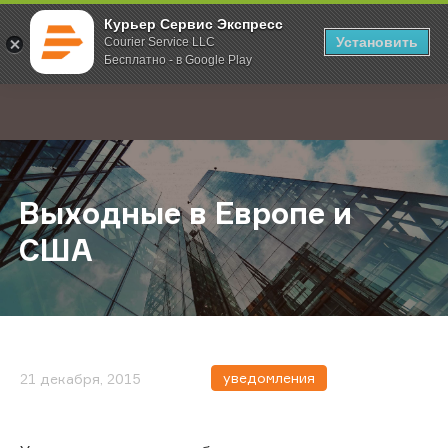
Курьер Сервис Экспресс
Установить
Courier Service LLC
Бесплатно - в Google Play
Главная
О компании
Новости
Выходные в Европе и США
;
Выходные в Европе и
США
уведомления
21 декабря, 2015