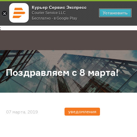
Курьер Сервис Экспресс
Установить
Courier Service LLC
Бесплатно - в Google Play
Главная
О компании
Новости
Поздравляем с 8 марта!
;
Поздравляем с 8 марта!
уведомления
07 марта, 2019