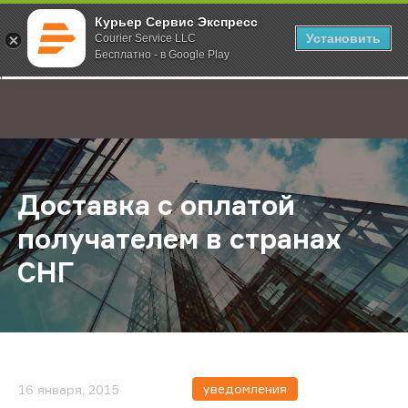
Курьер Сервис Экспресс
Установить
Courier Service LLC
Бесплатно - в Google Play
Главная
О компании
Новости
Доставка с оплатой получателем в
;
Доставка с оплатой
получателем в странах
СНГ
уведомления
16 января, 2015