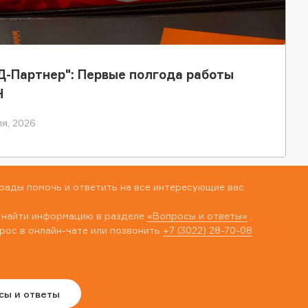
-Партнер": Первые полгода работы
Н
я, 2026
рады помочь и ответить на все интересующие вас
 найти информацию в разделе
«Вопросы и ответы»
,
рос в онлайн-чате или позвонить
+7 (3022) 28-70-08
сы и ответы