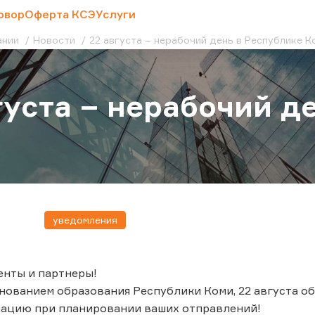
овор
Оферта КСЭ
Услуги
ании
Новости
22 августа – нерабочий день в Республике К
густа – нерабочий д
уведомления
енты и партнеры!
днованием образования Республики Коми, 22 августа о
ацию при планировании ваших отправлений!