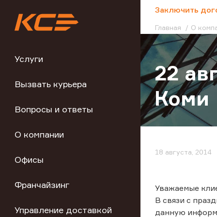
;
Заключить дог
Главная
О комп
Услуги
22 ав
Вызвать курьера
Коми
Вопросы и ответы
О компании
18 августа, 2014
Офисы
Франчайзинг
Уважаемые кли
В связи с праз
Управление доставкой
данную информ