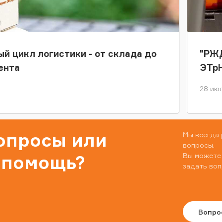
ый цикл логистики - от склада до
"РЖД
ента
ЭТр
28 июл
вопросы или
Мы всегда 
вопросы.
Вы можете
 помощь?
задать воп
Вопро