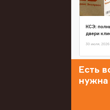
КСЭ: полн
двери кли
30 июля, 2026
Есть 
нужна