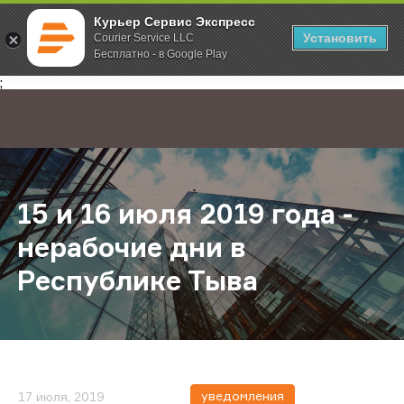
Курьер Сервис Экспресс
Установить
Courier Service LLC
Бесплатно - в Google Play
Главная
О компании
Новости
15 и 16 июля 2019 года - нерабоч
;
15 и 16 июля 2019 года -
нерабочие дни в
Республике Тыва
уведомления
17 июля, 2019