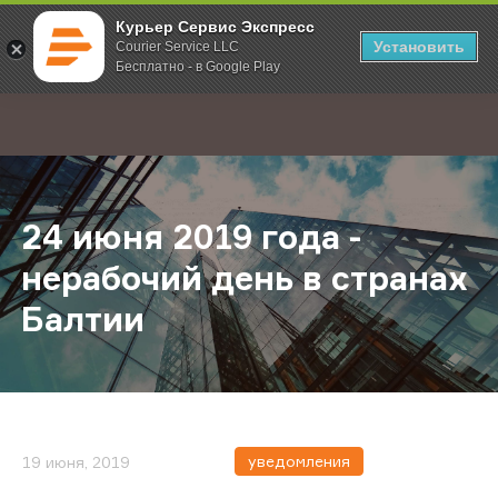
Курьер Сервис Экспресс
Установить
Courier Service LLC
Бесплатно - в Google Play
Главная
О компании
Новости
24 июня 2019 года - нерабочий де
;
24 июня 2019 года -
нерабочий день в странах
Балтии
уведомления
19 июня, 2019