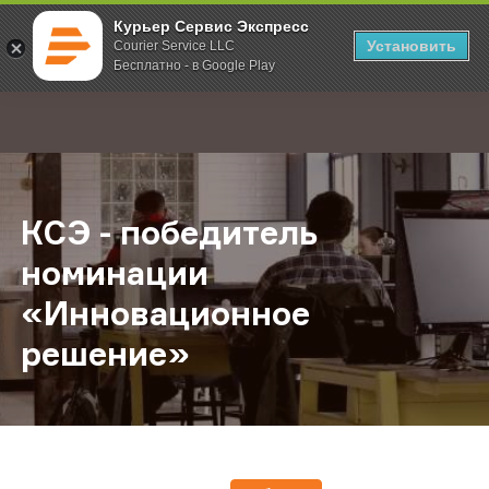
Курьер Сервис Экспресс
Установить
Courier Service LLC
Бесплатно - в Google Play
Главная
О компании
Новости
КСЭ - победитель номинации «Ин
;
КСЭ - победитель
номинации
«Инновационное
решение»