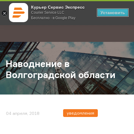
Курьер Сервис Экспресс
Установить
Courier Service LLC
Бесплатно - в Google Play
Главная
О компании
Новости
Наводнение в Волгоградской обл
;
Наводнение в
Волгоградской области
уведомления
04 апреля, 2018