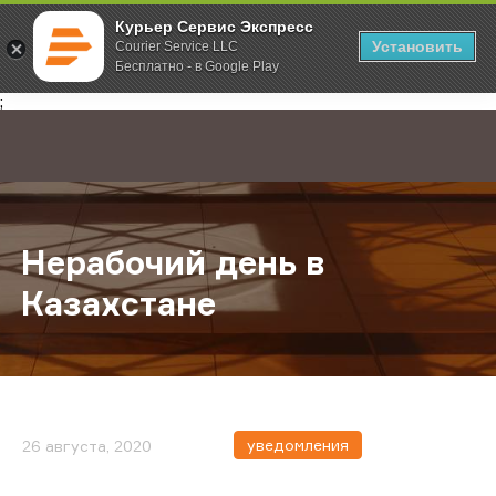
Курьер Сервис Экспресс
Установить
Courier Service LLC
Бесплатно - в Google Play
Главная
О компании
Новости
Нерабочий день в Казахстане
;
Нерабочий день в
Казахстане
уведомления
26 августа, 2020