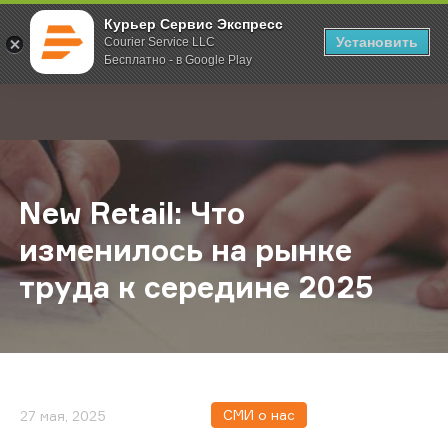
Курьер Сервис Экспресс
Установить
Courier Service LLC
Бесплатно - в Google Play
Главная
О компании
Новости
New Retail: Что изменилось на ры
;
New Retail: Что
изменилось на рынке
труда к середине 2025
СМИ о нас
27 мая, 2025