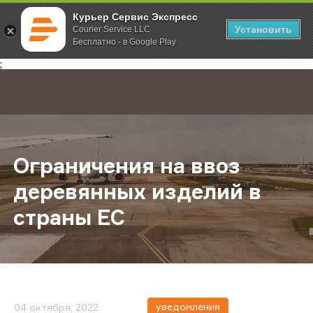
Курьер Сервис Экспресс
Установить
Courier Service LLC
Бесплатно - в Google Play
Главная
О компании
Новости
Ограничения на ввоз деревянных 
;
Ограничения на ввоз
деревянных изделий в
страны ЕС
уведомления
04 октября, 2022