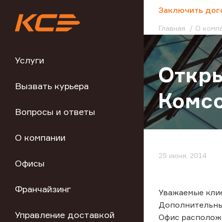
;
Заключить дог
Главная
О комп
Услуги
Откры
Вызвать курьера
Комс
Вопросы и ответы
О компании
25 июня, 2014
Офисы
Франчайзинг
Уважаемые кли
Дополнительный
Управление доставкой
Офис расположен