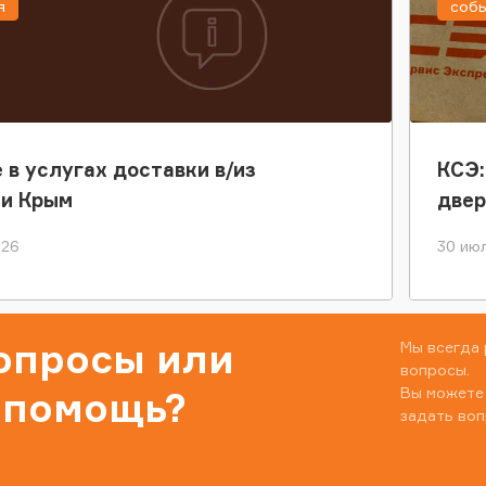
я
соб
 в услугах доставки в/из
КСЭ:
ки Крым
двер
026
30 июл
вопросы или
Мы всегда 
вопросы.
Вы можете
 помощь?
задать воп