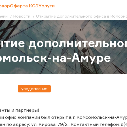
овор
Оферта КСЭ
Услуги
ании
Новости
Открытие дополнительного офиса в Комсом
тие дополнительног
омольск-на-Амуре
уведомления
енты и партнеры!
 офис компании был открыт в г. Комсомольск-на-Амур
 по адресу: ул. Кирова, 79/2 . Контактный телефон: 8(