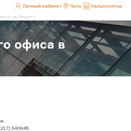
Личный кабинет
Чита
Калькулятор
ольск-на-Амуре
о офиса в
е.
4217) 340648.