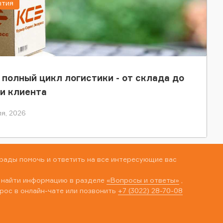
ытия
 полный цикл логистики - от склада до
и клиента
я, 2026
рады помочь и ответить на все интересующие вас
 найти информацию в разделе
«Вопросы и ответы»
,
рос в онлайн-чате или позвонить
+7 (3022) 28-70-08