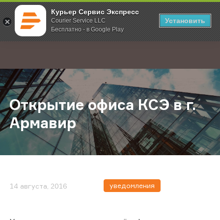
Курьер Сервис Экспресс
Установить
Courier Service LLC
Бесплатно - в Google Play
Главная
О компании
Новости
Открытие офиса КСЭ в г. Армавир
;
Открытие офиса КСЭ в г.
Армавир
уведомления
14 августа, 2016