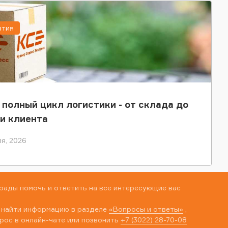
ытия
 полный цикл логистики - от склада до
и клиента
я, 2026
рады помочь и ответить на все интересующие вас
 найти информацию в разделе
«Вопросы и ответы»
,
рос в онлайн-чате или позвонить
+7 (3022) 28-70-08