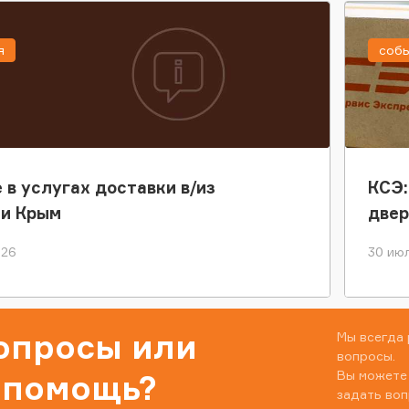
я
соб
 в услугах доставки в/из
КСЭ:
ки Крым
двер
026
30 июл
вопросы или
Мы всегда 
вопросы.
Вы можете
 помощь?
задать воп