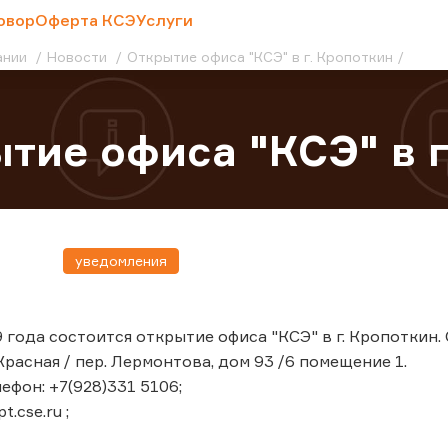
овор
Оферта КСЭ
Услуги
ании
Новости
Открытие офиса "КСЭ" в г. Кропоткин
тие офиса "КСЭ" в г
уведомления
 года состоится открытие офиса "КСЭ" в г. Кропоткин. 
Красная / пер. Лермонтова, дом 93 /6 помещение 1.
ефон: +7(928)331 5106;
t.cse.ru ;