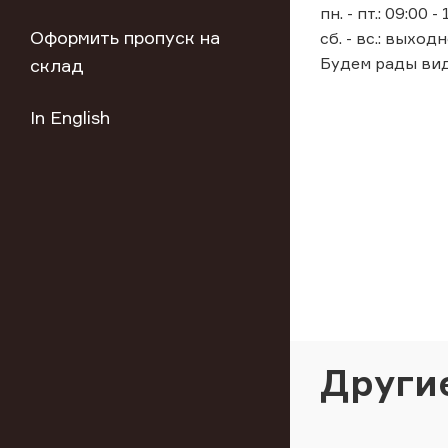
пн. - пт.: 09:00 -
Оформить пропуск на
сб. - вс.: выходн
Будем рады вид
склад
In English
Други