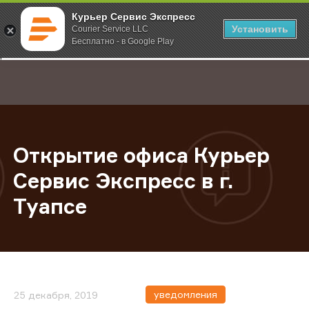
Курьер Сервис Экспресс
Установить
Courier Service LLC
Бесплатно - в Google Play
Главная
О компании
Новости
Открытие офиса Курьер Сервис Экс
;
Открытие офиса Курьер
Сервис Экспресс в г.
Туапсе
уведомления
25 декабря, 2019