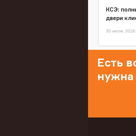
КСЭ: полн
двери кли
30 июля, 2026
Есть 
нужна