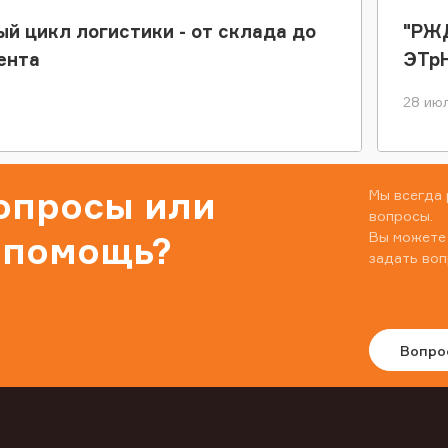
ый цикл логистики - от склада до
"РЖД
ента
ЭТр
28 июл
вопросы или
Мы всегда 
вопросы.
Вы можете
 помощь?
задать воп
Вопро