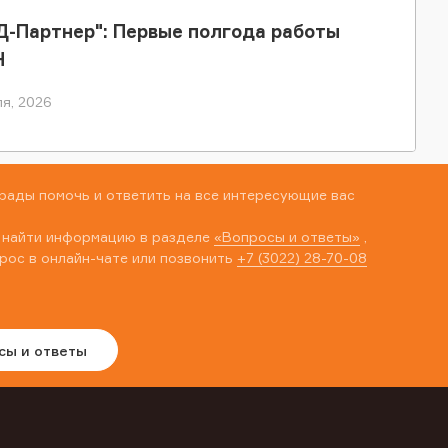
-Партнер": Первые полгода работы
Н
я, 2026
рады помочь и ответить на все интересующие вас
 найти информацию в разделе
«Вопросы и ответы»
,
рос в онлайн-чате или позвонить
+7 (3022) 28-70-08
сы и ответы