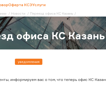
овор
Оферта КСЭ
Услуги
ании
Новости
Переезд офиса КС Казань
зд офиса КС Казань
уведомления
ты, информируем вас о том, что теперь офис КС Казань