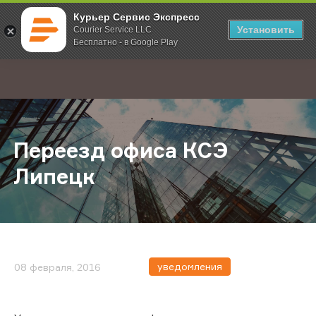
Курьер Сервис Экспресс
Установить
Courier Service LLC
Бесплатно - в Google Play
Главная
О компании
Новости
Переезд офиса КСЭ Липецк
;
Переезд офиса КСЭ
Липецк
уведомления
08 февраля, 2016