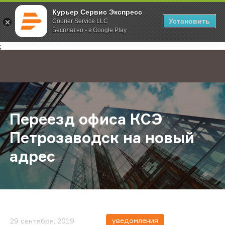
Курьер Сервис Экспресс
Установить
Courier Service LLC
Бесплатно - в Google Play
Главная
О компании
Новости
Переезд офиса КСЭ Петрозаводск
;
Переезд офиса КСЭ
Петрозаводск на новый
адрес
уведомления
29 сентября, 2019