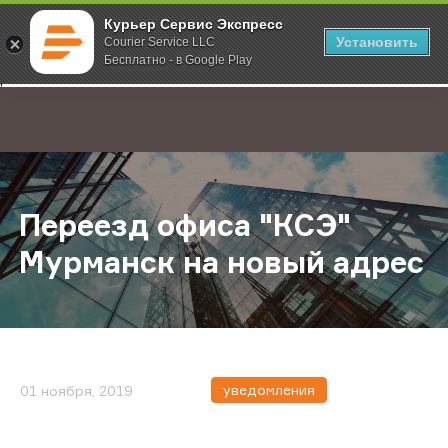
Курьер Сервис Экспресс
Установить
Courier Service LLC
Бесплатно - в Google Play
Главная
О компании
Новости
Переезд офиса "КСЭ" Мурманск н
;
Переезд офиса "КСЭ"
Мурманск на новый адрес
уведомления
01 ноября, 2019