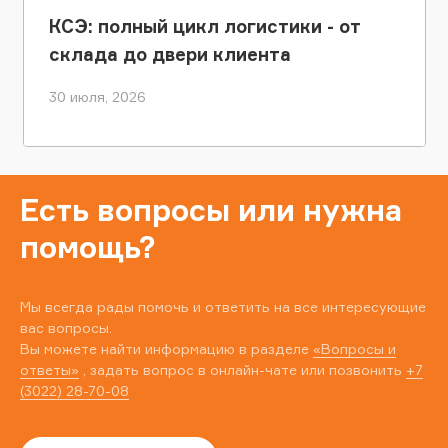
КСЭ: полный цикл логистики - от
склада до двери клиента
30 июля, 2026
Есть вопросы или нужна
помощь?
Мы всегда рады помочь и ответить на все интересующие
вас вопросы.
Вы можете найти информацию в разделе
«Вопросы и
ответы»
, задать вопрос в онлайн-чате или позвонить
+7
(3022) 28-70-08