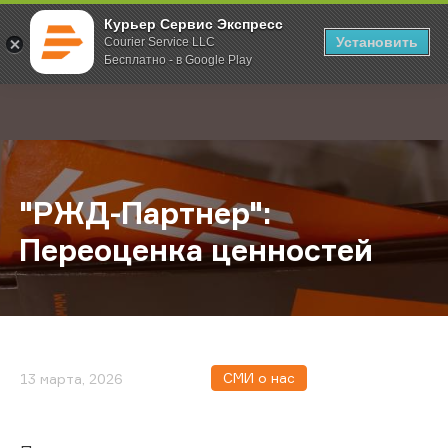
Курьер Сервис Экспресс
Установить
Courier Service LLC
Бесплатно - в Google Play
Главная
О компании
Новости
"РЖД-Партнер": Переоценка ценн
;
"РЖД-Партнер":
Переоценка ценностей
СМИ о нас
13 марта, 2026