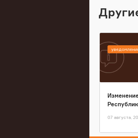
Други
уведомлени
Изменение
Республи
07 августа, 2