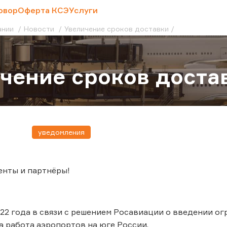
овор
Оферта КСЭ
Услуги
ании
Новости
Увеличение сроков доставки
чение сроков доста
уведомления
енты и партнёры!
022 года в связи с решением Росавиации о введении о
 работа аэропортов на юге России.