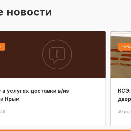
е новости
я
соб
 в услугах доставки в/из
КСЭ:
ки Крым
двер
026
30 июл