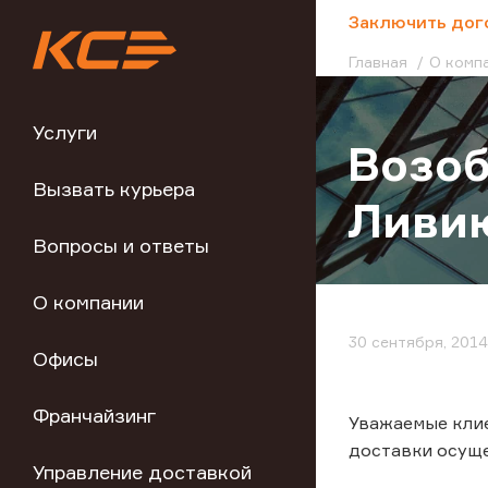
;
Заключить дог
Главная
О комп
Услуги
Возоб
Вызвать курьера
Ливи
Вопросы и ответы
О компании
30 сентября, 2014
Офисы
Франчайзинг
Уважаемые клие
доставки осуще
Управление доставкой