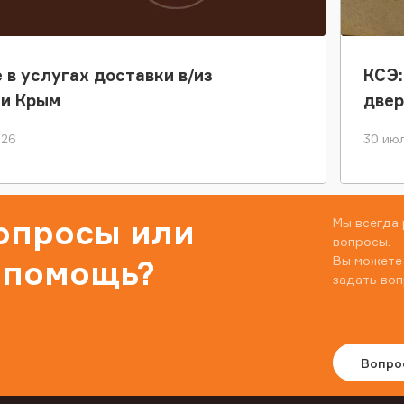
 в услугах доставки в/из
КСЭ:
ки Крым
двер
026
30 июл
вопросы или
Мы всегда 
вопросы.
Вы можете
 помощь?
задать воп
Вопро