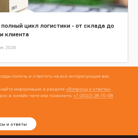
 полный цикл логистики - от склада до
и клиента
я, 2026
рады помочь и ответить на все интересующие вас
 найти информацию в разделе
«Вопросы и ответы»
,
рос в онлайн-чате или позвонить
+7 (3022) 28-70-08
сы и ответы