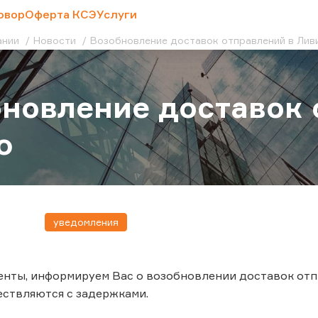
овор
Оферта КСЭ
Услуги
ании
Новости
Возобновление доставок отправлений в Лив
новление доставок 
ю
уведомления
нты, информируем Вас о возобновлении доставок отп
ствляются с задержками.