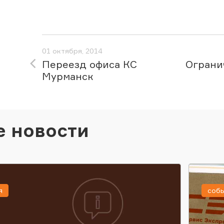
01 октября, 2014
Переезд офиса КС
Ограни
Мурманск
е новости
я
соб