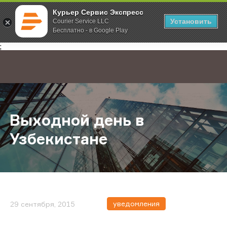
Курьер Сервис Экспресс
Установить
Courier Service LLC
Бесплатно - в Google Play
Главная
О компании
Новости
Выходной день в Узбекистане
;
Выходной день в
Узбекистане
уведомления
29 сентября, 2015