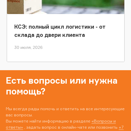
КСЭ: полный цикл логистики - от
склада до двери клиента
30 июля, 2026
Есть вопросы или нужна
помощь?
Мы всегда рады помочь и ответить на все интересующие
вас вопросы.
Вы можете найти информацию в разделе
«Вопросы и
ответы»
, задать вопрос в онлайн-чате или позвонить
+7