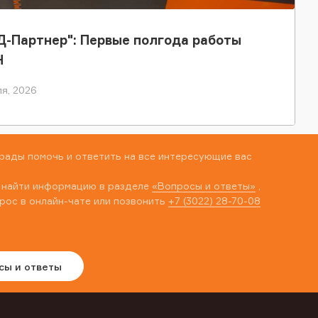
-Партнер": Первые полгода работы
Н
я, 2026
рады помочь и ответить на все интересующие вас
 найти информацию в разделе
«Вопросы и ответы»
,
рос в онлайн-чате или позвонить
+7 (3022) 28-70-08
сы и ответы