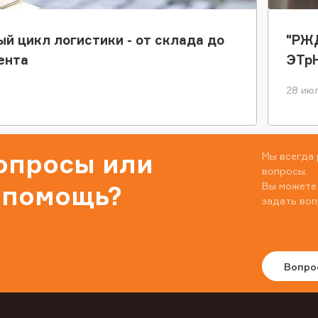
ый цикл логистики - от склада до
"РЖД
ента
ЭТр
28 июл
вопросы или
Мы всегда 
вопросы.
Вы можете
 помощь?
задать воп
Вопро