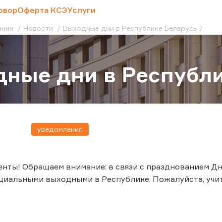
овор
Оферта КСЭ
Услуги
ании
Новости
Выходные дни в Республике Беларусь
ные дни в Республи
уведомления
нты! Обращаем внимание: в связи с празднованием Дня
циальными выходными в Республике. Пожалуйста, уч