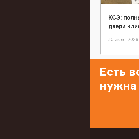
КСЭ: полн
двери кли
30 июля, 2026
Есть 
нужна