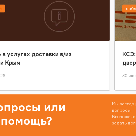
я
соб
 в услугах доставки в/из
КСЭ:
ки Крым
двер
026
30 июл
вопросы или
Мы всегда 
вопросы.
Вы можете
 помощь?
задать воп