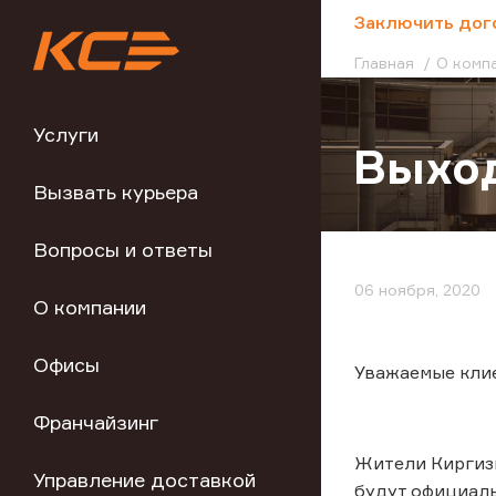
;
Заключить дог
Главная
О комп
Услуги
Выход
Вызвать курьера
Вопросы и ответы
06 ноября, 2020
О компании
Офисы
Уважаемые кли
Франчайзинг
Жители Киргизи
Управление доставкой
будут официал