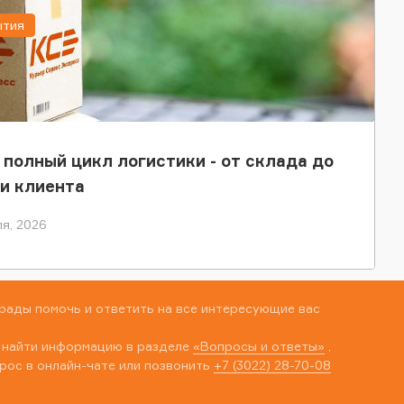
ытия
 полный цикл логистики - от склада до
и клиента
я, 2026
рады помочь и ответить на все интересующие вас
 найти информацию в разделе
«Вопросы и ответы»
,
рос в онлайн-чате или позвонить
+7 (3022) 28-70-08