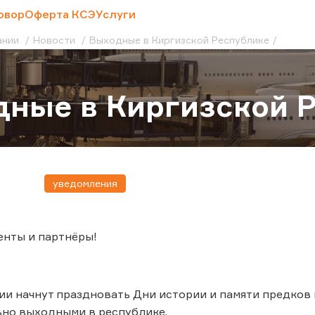
овор
Оферта КСЭ
Услуги
ании
Новости
Выходные в Киргизской Республике
ные в Киргизской 
уведомления
енты и партнёры!
и начнут праздновать Дни истории и памяти предков в
ьно выходными в республике.