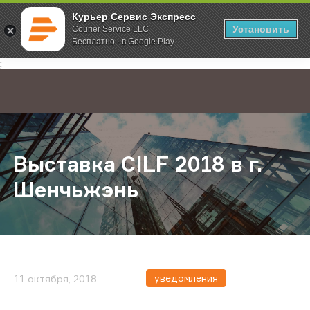
Курьер Сервис Экспресс
Установить
Courier Service LLC
Бесплатно - в Google Play
Главная
О компании
Новости
Выставка CILF 2018 в г. Шенчьжэн
;
Выставка CILF 2018 в г.
Шенчьжэнь
уведомления
11 октября, 2018