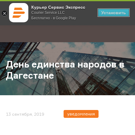
Курьер Сервис Экспресс
Установить
Courier Service LLC
Бесплатно - в Google Play
Главная
О компании
Новости
День единства народов в Дагеста
;
День единства народов в
Дагестане
уведомления
13 сентября, 2019