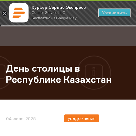
Курьер Сервис Экспресс
Установить
Courier Service LLC
Бесплатно - в Google Play
Главная
О компании
Новости
День столицы в Республике Казах
;
День столицы в
Республике Казахстан
уведомления
04 июля, 2025