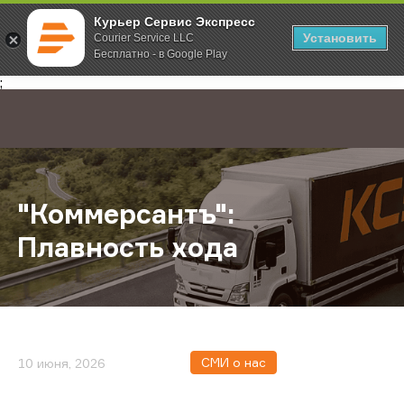
Курьер Сервис Экспресс
Установить
Courier Service LLC
Бесплатно - в Google Play
Главная
О компании
Новости
"Коммерсантъ": Плавность хода
;
"Коммерсантъ":
Плавность хода
СМИ о нас
10 июня, 2026