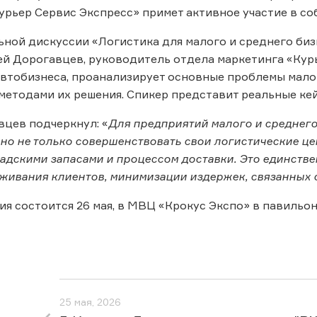
Курьер Сервис Экспресс» примет активное участие в со
ьной дискуссии «Логистика для малого и среднего биз
й Дорогавцев, руководитель отдела маркетинга «Курь
втобизнеса, проанализирует основные проблемы малог
етодами их решения. Спикер представит реальные кей
цев подчеркнул: «
Для предприятий малого и среднего
но не только совершенствовать свои логистические це
адскими запасами и процессом доставки. Это единстве
живания клиентов, минимизации издержек, связанных 
я состоится 26 мая, в МВЦ «Крокус Экспо» в павильоне
25 мая, 2026