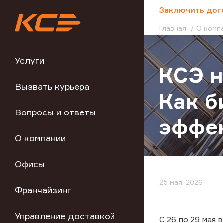
;
Заключить дог
Главная
О комп
Услуги
КСЭ н
Вызвать курьера
Как б
Вопросы и ответы
эффе
О компании
Офисы
25 мая, 2026
Франчайзинг
Управление доставкой
С 26 по 29 мая