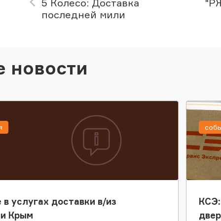
5 Колесо: Доставка
"Р
последней мили
е новости
я
соб
 в услугах доставки в/из
КСЭ:
ки Крым
двер