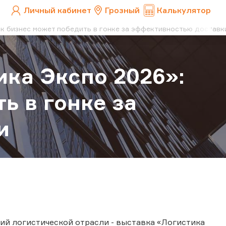
Личный кабинет
Грозный
Калькулятор
ак бизнес может победить в гонке за эффективностью доставк
ика Экспо 2026»:
ь в гонке за
и
тий логистической отрасли - выставка «Логистика