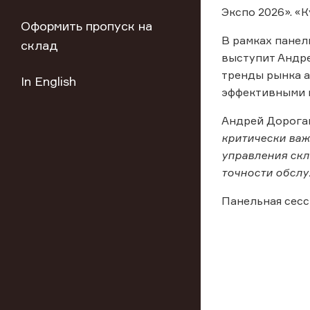
Экспо 2026». «
Оформить пропуск на
В рамках панел
склад
выступит Андре
тренды рынка а
In English
эффективными м
Андрей Дорогав
критически важ
управления скл
точности обслу
Панельная сесси