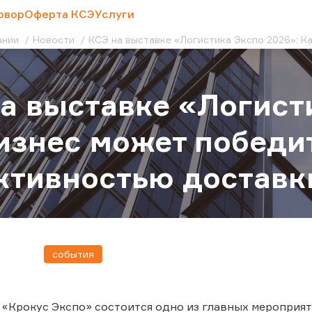
овор
Оферта КСЭ
Услуги
ании
Новости
КСЭ на выставке «Логистика Экспо 2026»: К
а выставке «Логист
изнес может победит
ктивностью доставк
события
 в «Крокус Экспо» состоится одно из главных мероприя