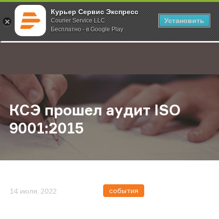
Курьер Сервис Экспресс
Установить
Courier Service LLC
Бесплатно - в Google Play
Главная
О компании
Новости
КСЭ прошел аудит ISO 9001:2015
;
КСЭ прошел аудит ISO
9001:2015
события
14 июля, 2022