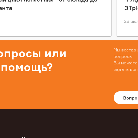
ента
ЭТр
28 июл
вопросы или
Мы всегда 
вопросы.
Вы можете
 помощь?
задать воп
Вопро