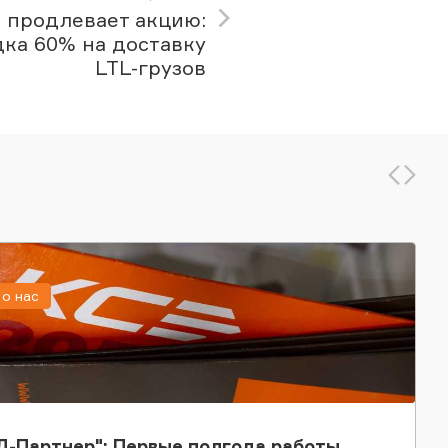
 продлевает акцию:
дка 60% на доставку
LTL-грузов
о нас
-Партнер": Первые полгода работы