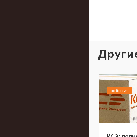
Други
события
КСЭ: полн