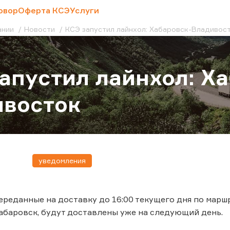
овор
Оферта КСЭ
Услуги
ании
Новости
КСЭ запустил лайнхол: Хабаровск-Владивос
апустил лайнхол: Х
ивосток
уведомления
переданные на доставку до 16:00 текущего дня по мар
баровск, будут доставлены уже на следующий день.