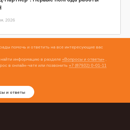
Н
я, 2026
рады помочь и ответить на все интересующие вас
 найти информацию в разделе
«Вопросы и ответы»
,
рос в онлайн-чате или позвонить
+7 (87932) 0-01-11
сы и ответы