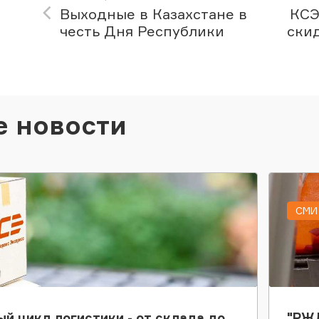
Выходные в Казахстане в
КСЭ
честь Дня Республики
ски
е новости
СМИ 
ый цикл логистики - от склада до
"РЖД