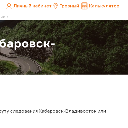
Личный кабинет
Грозный
Калькулятор
ток
абаровск-
шруту следования Хабаровск-Владивосток или