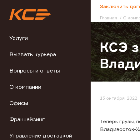
;
Заключить дог
Главная
О комп
Услуги
КСЭ з
Вызвать курьера
Влад
Вопросы и ответы
О компании
13 октября, 2022
Офисы
Франчайзинг
Теперь грузы, 
Владивосток-Ха
Управление доставкой